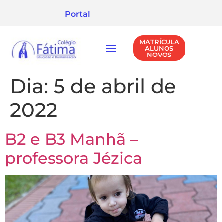
Portal
MATRÍCULA
ALUNOS
NOVOS
NÍVEIS DE ENSINO
POLÍTICA DE PRIVACIDADE
Dia:
5 de abril de
2022
B2 e B3 Manhã –
professora Jézica