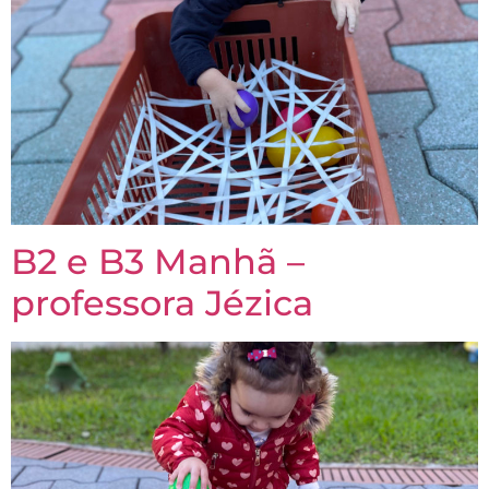
B2 e B3 Manhã –
professora Jézica