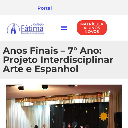
Portal
MATRÍCULA
ALUNOS
NOVOS
NÍVEIS DE ENSINO
POLÍTICA DE PRIVACIDADE
Anos Finais – 7° Ano:
Projeto Interdisciplinar
Arte e Espanhol