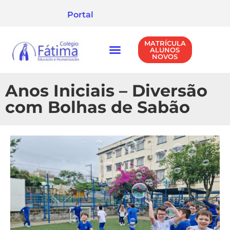
Portal
MATRÍCULA
ALUNOS
NOVOS
NÍVEIS DE ENSINO
POLÍTICA DE PRIVACIDADE
Anos Iniciais – Diversão
com Bolhas de Sabão