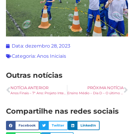
Data:
dezembro 28, 2023
Categoria:
Anos Iniciais
Outras notícias
NOTÍCIA ANTERIOR
PRÓXIMA NOTÍCIA
Anos Finais – 7° Ano: Projeto Interdisciplinar Arte e Espanhol
Ensino Médio – Dia D – O último do Terceirão
Compartilhe nas redes sociais
Facebook
Twitter
LinkedIn