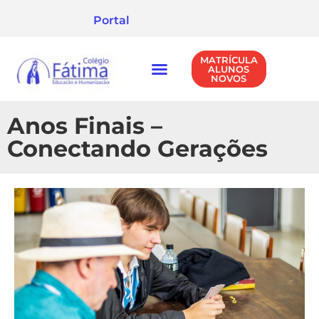
Portal
MATRÍCULA
ALUNOS
NOVOS
NÍVEIS DE ENSINO
POLÍTICA DE PRIVACIDADE
Anos Finais –
Conectando Gerações