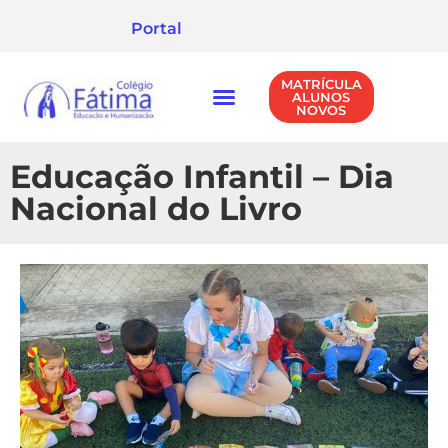
Portal
MATRÍCULA
ALUNOS
NOVOS
NÍVEIS DE ENSINO
POLÍTICA DE PRIVACIDADE
Educação Infantil – Dia
Nacional do Livro