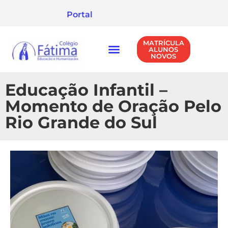
Portal
MATRÍCULA
ALUNOS
NOVOS
NÍVEIS DE ENSINO
POLÍTICA DE PRIVACIDADE
Educação Infantil –
Momento de Oração Pelo
Rio Grande do Sul